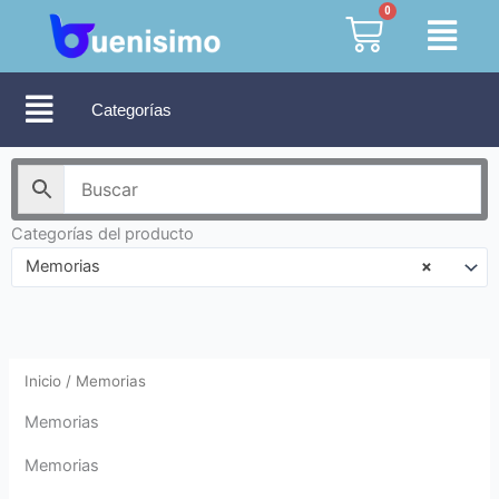
Ir
0
Cart
al
contenido
Categorías
Categorías del producto
Memorias
×
Inicio
/ Memorias
Memorias
Memorias