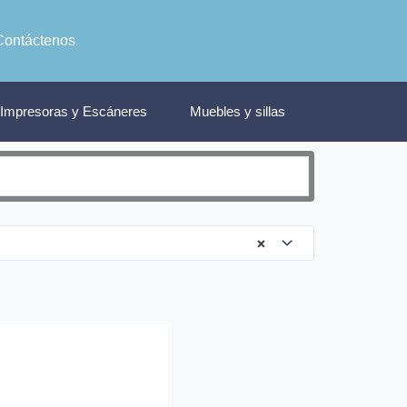
Contáctenos
Impresoras y Escáneres
Muebles y sillas
×