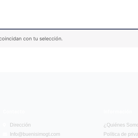
oincidan con tu selección.
Contacto
Información
Dirección
¿Quiénes Som
Info@buenisimogt.com
Política de priv