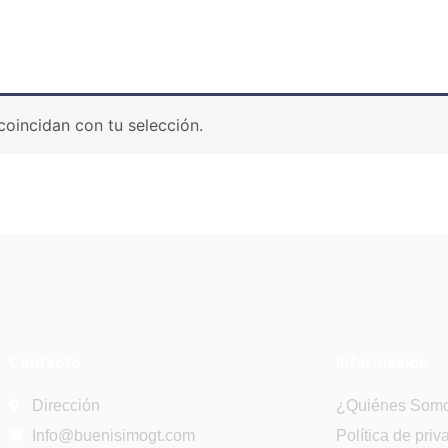
oincidan con tu selección.
Contacto
Información
Dirección
¿Quiénes Som
Info@buenisimogt.com
Política de priv