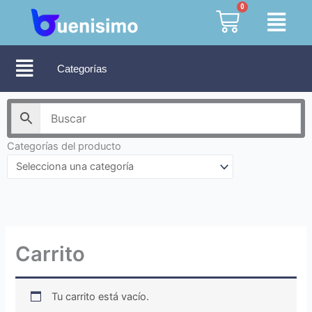
Ir
0
Cart
al
contenido
Categorías
Categorías del producto
Carrito
Tu carrito está vacío.